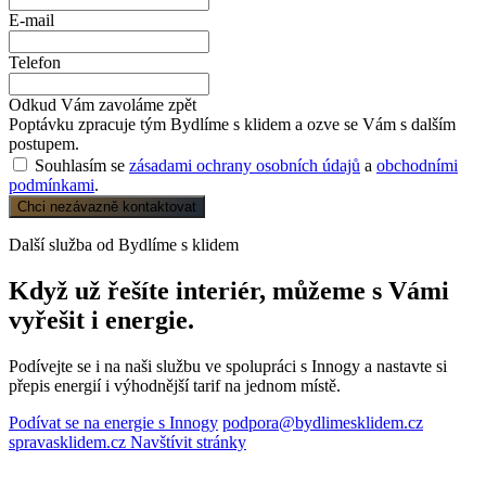
E-mail
Telefon
Odkud Vám zavoláme zpět
Poptávku zpracuje tým Bydlíme s klidem a ozve se Vám s dalším
postupem.
Souhlasím se
zásadami ochrany osobních údajů
a
obchodními
podmínkami
.
Chci nezávazně kontaktovat
Další služba od Bydlíme s klidem
Když už řešíte interiér, můžeme s Vámi
vyřešit i energie.
Podívejte se i na naši službu ve spolupráci s Innogy a nastavte si
přepis energií i výhodnější tarif na jednom místě.
Podívat se na energie s Innogy
podpora@bydlimesklidem.cz
spravasklidem.cz
Navštívit stránky