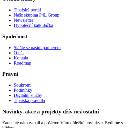
Tipařský portál
Naše skupina P4L Group
Newsletter
Hypoteční kalkulačka
Společnost
Staňte se naším partnerem
O nás
Kontakt
Roadmap
Právní
Soukromí
Podmínky
Digitální služby
Tipařská pravidla
Novinky, akce a projekty dřív než ostatní
Zanechte nám e-mail a pošleme Vám důležité novinky z Bydlíme s
klidem.