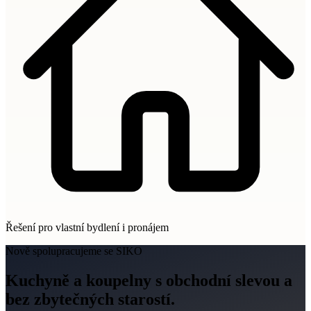
Řešení pro vlastní bydlení i pronájem
Nově spolupracujeme se SIKO
Kuchyně a koupelny s obchodní slevou a
bez zbytečných starostí.