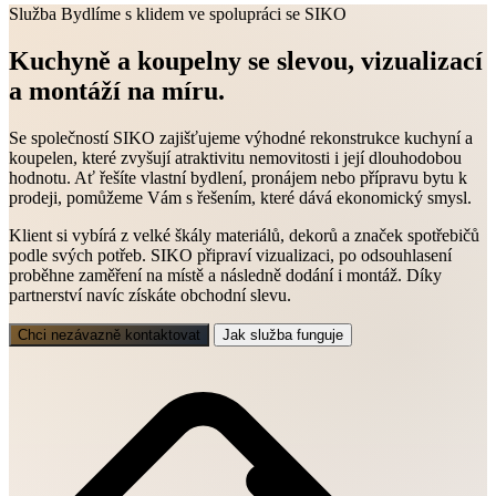
Služba Bydlíme s klidem ve spolupráci se SIKO
Kuchyně a koupelny se slevou, vizualizací
a montáží na míru.
Se společností SIKO zajišťujeme výhodné rekonstrukce kuchyní a
koupelen, které zvyšují atraktivitu nemovitosti i její dlouhodobou
hodnotu. Ať řešíte vlastní bydlení, pronájem nebo přípravu bytu k
prodeji, pomůžeme Vám s řešením, které dává ekonomický smysl.
Klient si vybírá z velké škály materiálů, dekorů a značek spotřebičů
podle svých potřeb. SIKO připraví vizualizaci, po odsouhlasení
proběhne zaměření na místě a následně dodání i montáž. Díky
partnerství navíc získáte obchodní slevu.
Chci nezávazně kontaktovat
Jak služba funguje