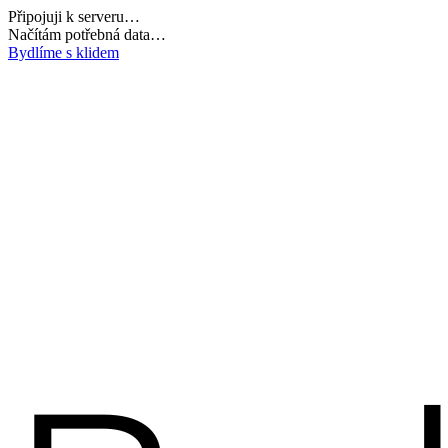
Připojuji k serveru…
Dokončuji inicializaci…
Bydlíme s klidem